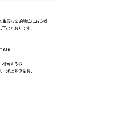
いて重要な公的地位にある者
以下のとおりです。
する職
に相当する職
長、海上幕僚副長、