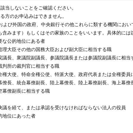
に該当しないことをご確認ください。
される方のお申込みはできません。
元首および外国の政府、中央銀行その他これらに類する機関にお
も含みます）もしくはその家族のことをいいます。具体的には
要な公的地位にある者
総理大臣その他の国務大臣および副大臣に相当する職
院議長、衆議院副議長、参議院議長または参議院副議長に相当
裁判所の裁判官に相当する職
全権大使、特命全権公使、特派大使、政府代表または全権委員
幕僚長、統合幕僚副長、陸上幕僚長、陸上幕僚副長、海上幕僚
空幕僚副長に相当する職
決議を経て、または承認を受けなければならない法人の役員
的地位にあった者