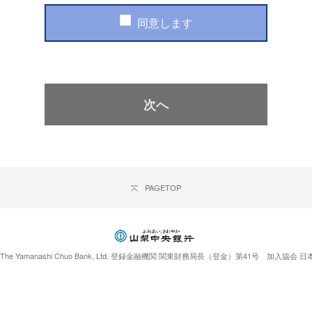
同意します
PAGETOP
ght The Yamanashi Chuo Bank, Ltd. 登録金融機関 関東財務局長（登金）第41号 加入協会