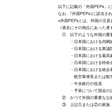
以下に記載の「外国PEPs」
なお、｢外国PEPs｣に該当
※外国PEPsとは、外国の
（過去にその地位にあった者
① 以下のような外国の重
・日本国における内閣
・日本国における衆議
・日本国における最高
・日本国における特命
・日本国における統合
航空幕僚長または航
・中央銀行の役員
・予算について国会の
② かつて外国の重要な公
③ 上記①または②の家族